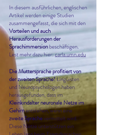
In diesem ausführlichen, englischen
Artikel werden einige Studien
zusammengefasst, die sich mit den
Vorteilen und auch
Herausforderungen der
Sprachimmersion
beschäftigen.
Lest mehr dazu hier:
carla.umn.edu
Die Muttersprache profitiert von
der zweiten Sprache!
Linguisten
und Neuropsychologen haben
herausgefunden, dass im
Kleinkindalter neuronale Netze im
Gehirn
entstehen, wenn eine
zweite Sprache
vermittelt wird.
Diese Netze unterstützen ein
Leben lang beim Fremdsprachen