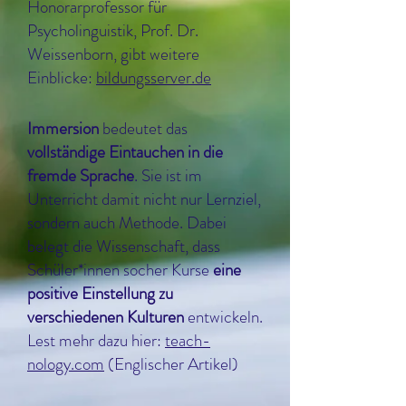
Honorarprofessor für
Psycholinguistik, Prof. Dr.
Weissenborn, gibt weitere
Einblicke:
bildungsserver.de
Immersion
bedeutet das
vollständige Eintauchen in die
fremde Sprache
. Sie ist im
Unterricht damit nicht nur Lernziel,
sondern auch Methode. Dabei
belegt die Wissenschaft, dass
Schüler*innen socher Kurse
eine
positive Einstellung zu
verschiedenen Kulturen
entwickeln.
Lest mehr dazu hier:
teach-
nology.com
(Englischer Artikel)