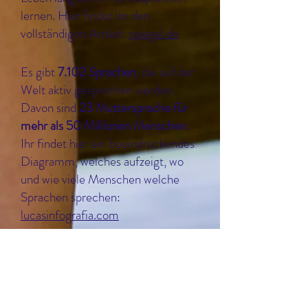
lernen. Hier findet ihr den
vollständigen Artikel:
spiegel.de
Es gibt
7.102 Sprachen
, die auf der
Welt aktiv gesprochen werden.
Davon sind
23 Muttersprache für
mehr als 50 Millionen Menschen
.
Ihr findet hier ein beeindruckendes
Diagramm, welches aufzeigt, wo
und wie viele Menschen welche
Sprachen sprechen:
lucasinfografia.com
Mehrsprachigkeit ist nicht gleich
Mehrsprachigkeit.
Jedenfalls, wenn
es sich um das Erleben einer
fremden Sprache in jungen Jahren