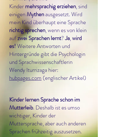
Kinder
mehrsprachig erziehen
, sind
einigen
Mythen
ausgesetzt. Wird
mein Kind überhaupt eine Sprache
richtig sprechen
, wenn es von klein
auf
zwei Sprachen lernt
?
Ja
,
wird
es!
Weitere Antworten und
Hintergründe gibt die Psychologin
und Sprachwissenschaftlerin
Wendy Iturrizaga hier:
hubpages.com
(englischer Artikel)
Kinder lernen Sprache schon im
Mutterleib
. Deshalb ist es umso
wichtiger, Kinder der
Muttersprache, aber auch anderen
Sprachen frühzeitig auszusetzen.