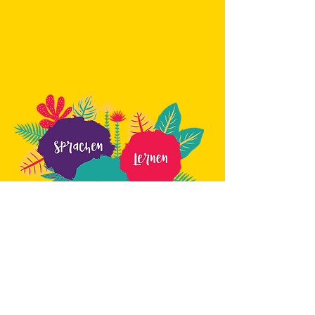
Schulstandort:
Boxhagener Str.
64 10245
Berlin